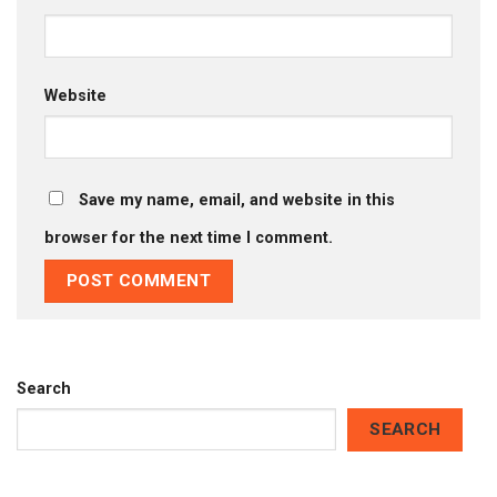
Website
Save my name, email, and website in this
browser for the next time I comment.
Search
SEARCH