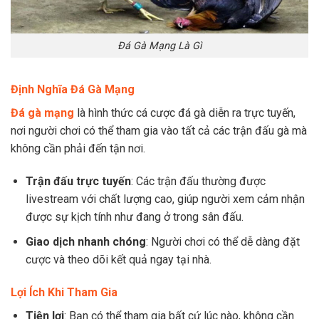
Đá Gà Mạng Là Gì
Định Nghĩa Đá Gà Mạng
Đá gà mạng
là hình thức cá cược đá gà diễn ra trực tuyến,
nơi người chơi có thể tham gia vào tất cả các trận đấu gà mà
không cần phải đến tận nơi.
Trận đấu trực tuyến
: Các trận đấu thường được
livestream với chất lượng cao, giúp người xem cảm nhận
được sự kịch tính như đang ở trong sân đấu.
Giao dịch nhanh chóng
: Người chơi có thể dễ dàng đặt
cược và theo dõi kết quả ngay tại nhà.
Lợi Ích Khi Tham Gia
Tiện lợi
: Bạn có thể tham gia bất cứ lúc nào, không cần