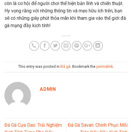
còn là cơ hội để người chơi thể hiện bản lĩnh và chiến thuật.
Hy vọng rằng với những thông tin và mẹo hữu ích trên, bạn
sẽ có những giây phút thỏa mãn khi tham gia vào thế giới đá
gà mạng đầy kịch tính!
This entry was posted in
Đá gà
. Bookmark the
permalink
.
ADMIN
Đá Gà Cựa Dao: Trải Nghiệm
Đá Gà Savan: Chinh Phục Mỗi