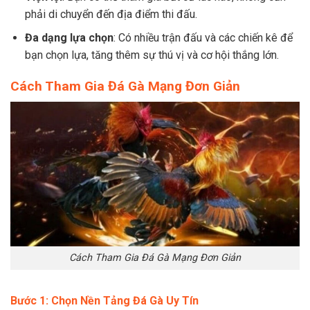
phải di chuyển đến địa điểm thi đấu.
Đa dạng lựa chọn
: Có nhiều trận đấu và các chiến kê để
bạn chọn lựa, tăng thêm sự thú vị và cơ hội thắng lớn.
Cách Tham Gia Đá Gà Mạng Đơn Giản
Cách Tham Gia Đá Gà Mạng Đơn Giản
Bước 1: Chọn Nền Tảng Đá Gà Uy Tín