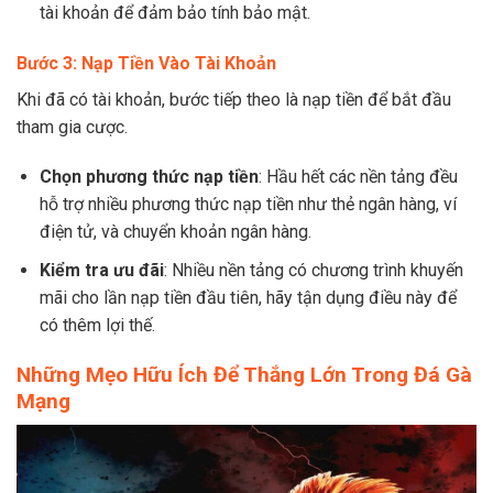
tài khoản để đảm bảo tính bảo mật.
Bước 3: Nạp Tiền Vào Tài Khoản
Khi đã có tài khoản, bước tiếp theo là nạp tiền để bắt đầu
tham gia cược.
Chọn phương thức nạp tiền
: Hầu hết các nền tảng đều
hỗ trợ nhiều phương thức nạp tiền như thẻ ngân hàng, ví
điện tử, và chuyển khoản ngân hàng.
Kiểm tra ưu đãi
: Nhiều nền tảng có chương trình khuyến
mãi cho lần nạp tiền đầu tiên, hãy tận dụng điều này để
có thêm lợi thế.
Những Mẹo Hữu Ích Để Thắng Lớn Trong Đá Gà
Mạng