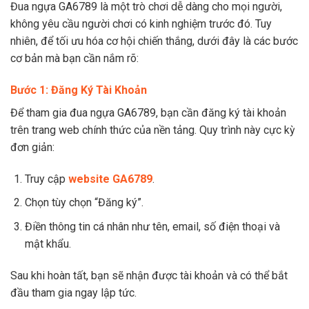
Đua ngựa GA6789 là một trò chơi dễ dàng cho mọi người,
không yêu cầu người chơi có kinh nghiệm trước đó. Tuy
nhiên, để tối ưu hóa cơ hội chiến thắng, dưới đây là các bước
cơ bản mà bạn cần nắm rõ:
Bước 1: Đăng Ký Tài Khoản
Để tham gia đua ngựa GA6789, bạn cần đăng ký tài khoản
trên trang web chính thức của nền tảng. Quy trình này cực kỳ
đơn giản:
Truy cập
website GA6789
.
Chọn tùy chọn “Đăng ký”.
Điền thông tin cá nhân như tên, email, số điện thoại và
mật khẩu.
Sau khi hoàn tất, bạn sẽ nhận được tài khoản và có thể bắt
đầu tham gia ngay lập tức.