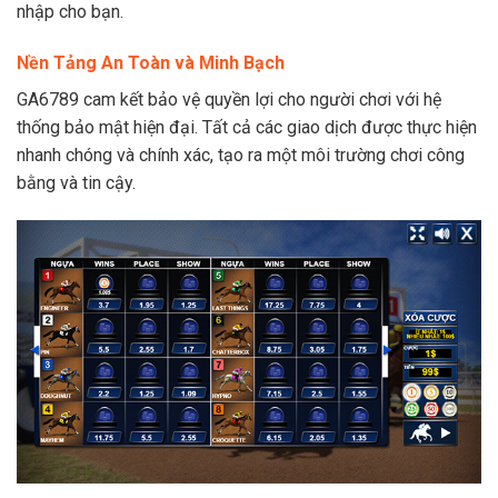
nhập cho bạn.
Nền Tảng An Toàn và Minh Bạch
GA6789 cam kết bảo vệ quyền lợi cho người chơi với hệ
thống bảo mật hiện đại. Tất cả các giao dịch được thực hiện
nhanh chóng và chính xác, tạo ra một môi trường chơi công
bằng và tin cậy.