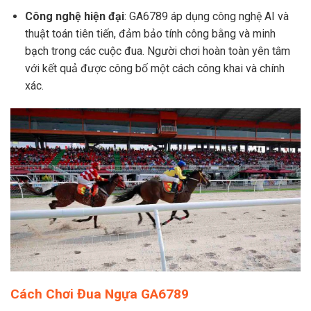
Công nghệ hiện đại
: GA6789 áp dụng công nghệ AI và
thuật toán tiên tiến, đảm bảo tính công bằng và minh
bạch trong các cuộc đua. Người chơi hoàn toàn yên tâm
với kết quả được công bố một cách công khai và chính
xác.
Cách Chơi Đua Ngựa GA6789