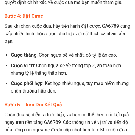
quyết định chính xác về cuộc đua mà bạn muốn tham gia.
Bước 4: Đặt Cược
Sau khi chọn cuộc đua, hãy tiến hành đặt cược. GA6789 cung
cấp nhiều hình thức cược phù hợp với sở thích cá nhân của
bạn:
Cược thắng
: Chọn ngựa sẽ về nhất, có tỷ lệ ăn cao.
Cược vị trí
: Chọn ngựa sẽ về trong top 3, an toàn hơn
nhưng tỷ lệ thắng thấp hơn.
Cược phối hợp
: Kết hợp nhiều ngựa, tuy mạo hiểm nhưng
phần thưởng hấp dẫn.
Bước 5: Theo Dõi Kết Quả
Cuộc đua sẽ diễn ra trực tiếp, và bạn có thể theo dõi kết quả
ngay trên nền tảng GA6789. Các thông tin về vị trí và tiến độ
của từng con ngựa sẽ được cập nhật liên tục. Khi cuộc đua