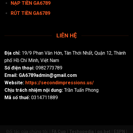
NẠP TIỀN GA6789
RÚT TIỀN GA6789
LIÊN HỆ
Địa chỉ:
19/9 Phan Văn Hớn, Tân Thới Nhất, Quận 12, Thành
phố Hồ Chí Minh, Việt Nam
Số điện thoại:
0982773789
Email:
GA6789admin@gmail.com
Website:
https://secondimpressions.us/
Chịu trách nhiệm nội dung:
Trần Tuấn Phong
Mã số thuế:
0314711889
Đối tác của chúng tôi:
|
FA Cup
|
Techopedia
|
gg.bet
|
ESPN
|