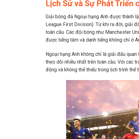
Lịch Sử và Sự Phát Triển
Giải bóng đá Ngoại hạng Anh được thành lậ
League First Division). Từ khi ra đời, giải 
toàn cầu. Các đội bóng như Manchester Unit
được tiếng tăm và danh tiếng không chỉ ở An
Ngoại hạng Anh không chỉ là giải đấu quan
theo dõi nhiều nhất trên toàn cầu. Với các t
động và không thể thiếu trong lịch trình thể 