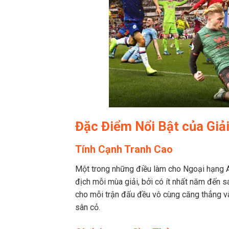
Đặc Điểm Nổi Bật của Giả
Tính Cạnh Tranh Cao
Một trong những điều làm cho Ngoại hạng Anh
địch mỗi mùa giải, bởi có ít nhất năm đến 
cho mỗi trận đấu đều vô cùng căng thẳng và
sân cỏ.