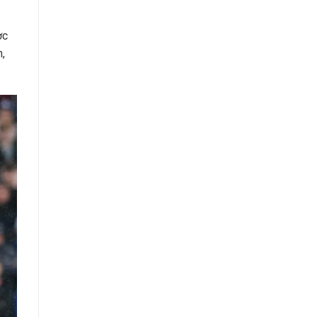
ợc
n,