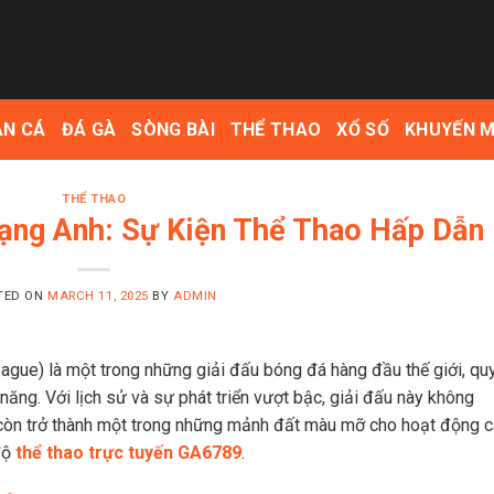
ẮN CÁ
ĐÁ GÀ
SÒNG BÀI
THỂ THAO
XỔ SỐ
KHUYẾN M
THỂ THAO
ạng Anh: Sự Kiện Thể Thao Hấp Dẫn
TED ON
MARCH 11, 2025
BY
ADMIN
gue) là một trong những giải đấu bóng đá hàng đầu thế giới, quy
năng. Với lịch sử và sự phát triển vượt bậc, giải đấu này không
còn trở thành một trong những mảnh đất màu mỡ cho hoạt động c
 độ
thể thao trực tuyến GA6789
.