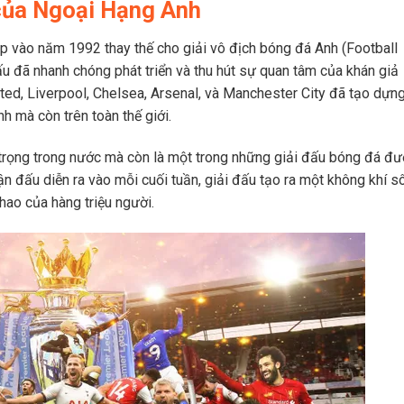
 của Ngoại Hạng Anh
p vào năm 1992 thay thế cho giải vô địch bóng đá Anh (Football
đấu đã nhanh chóng phát triển và thu hút sự quan tâm của khán giả
ed, Liverpool, Chelsea, Arsenal, và Manchester City đã tạo dựn
h mà còn trên toàn thế giới.
 trọng trong nước mà còn là một trong những giải đấu bóng đá đ
rận đấu diễn ra vào mỗi cuối tuần, giải đấu tạo ra một không khí s
thao của hàng triệu người.