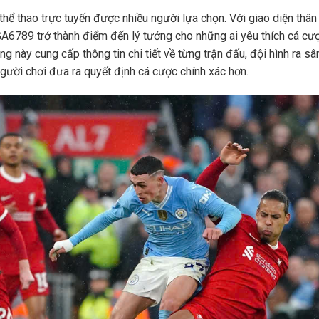
hể thao trực tuyến được nhiều người lựa chọn. Với giao diện thân
 GA6789 trở thành điểm đến lý tưởng cho những ai yêu thích cá cư
ng này cung cấp thông tin chi tiết về từng trận đấu, đội hình ra sâ
gười chơi đưa ra quyết định cá cược chính xác hơn.