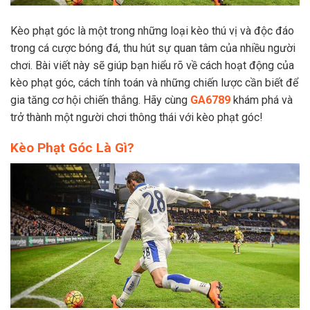
Kèo phạt góc là một trong những loại kèo thú vị và độc đáo
trong cá cược bóng đá, thu hút sự quan tâm của nhiều người
chơi. Bài viết này sẽ giúp bạn hiểu rõ về cách hoạt động của
kèo phạt góc, cách tính toán và những chiến lược cần biết để
gia tăng cơ hội chiến thắng. Hãy cùng
GA6789
khám phá và
trở thành một người chơi thông thái với kèo phạt góc!
Kèo Phạt Góc Là Gì?