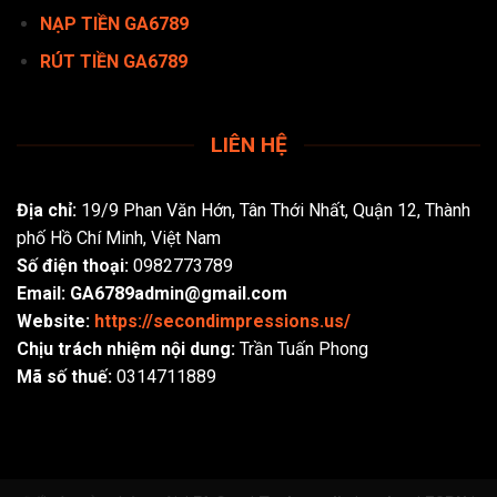
NẠP TIỀN GA6789
RÚT TIỀN GA6789
LIÊN HỆ
Địa chỉ:
19/9 Phan Văn Hớn, Tân Thới Nhất, Quận 12, Thành
phố Hồ Chí Minh, Việt Nam
Số điện thoại:
0982773789
Email:
GA6789admin@gmail.com
Website:
https://secondimpressions.us/
Chịu trách nhiệm nội dung:
Trần Tuấn Phong
Mã số thuế:
0314711889