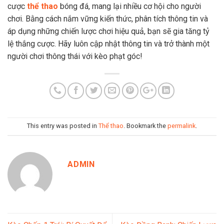
cược
thể thao
bóng đá, mang lại nhiều cơ hội cho người
chơi. Bằng cách nắm vững kiến thức, phân tích thông tin và
áp dụng những chiến lược chơi hiệu quả, bạn sẽ gia tăng tỷ
lệ thắng cược. Hãy luôn cập nhật thông tin và trở thành một
người chơi thông thái với kèo phạt góc!
This entry was posted in
Thể thao
. Bookmark the
permalink
.
ADMIN