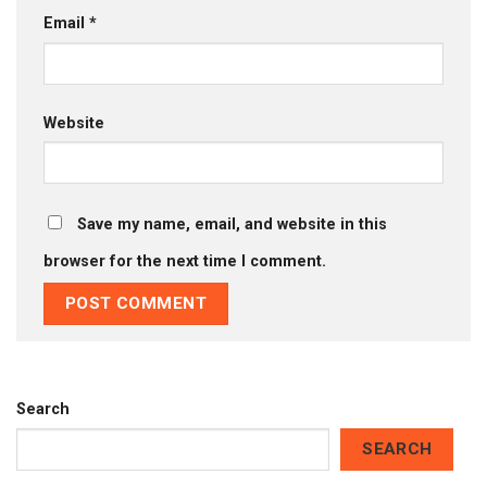
Email
*
Website
Save my name, email, and website in this
browser for the next time I comment.
Search
SEARCH