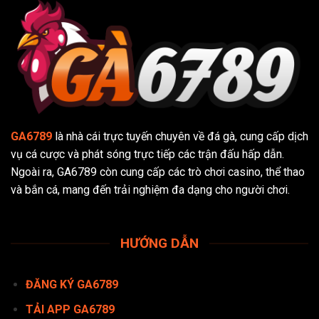
GA6789
là nhà cái trực tuyến chuyên về đá gà, cung cấp dịch
vụ cá cược và phát sóng trực tiếp các trận đấu hấp dẫn.
Ngoài ra, GA6789 còn cung cấp các trò chơi casino, thể thao
và bắn cá, mang đến trải nghiệm đa dạng cho người chơi.
HƯỚNG DẪN
ĐĂNG KÝ GA6789
TẢI APP GA6789